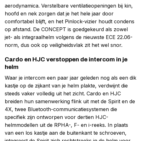
aerodynamica. Verstelbare ventilatieopeningen bij kin,
hoofd en nek zorgen dat je het hele jaar door
comfortabel blijft, en het Pinlock-vizier houdt condens
op afstand. De CONCEPT is goedgekeurd als zowel
jet- als integraalhelm volgens de nieuwste ECE 22.06-
norm, dus ook op veiligheidsvlak zit het wel snor.
Cardo en HJC verstoppen de intercom in je
helm
Waar je intercom een paar jaar geleden nog als een dik
kastje op de zijkant van je helm plakte, verdwijnt die
steeds vaker volledig uit het zicht. Cardo en HJC
breiden hun samenwerking flink uit met de Spirit en de
4X, twee Bluetooth-communicatiesystemen die
specifiek zijn ontworpen voor dertien HJC-
helmmodellen uit de RPHA-, F- en i-reeks. In plaats
van een los kastje aan de buitenkant te schroeven,
integreert de Spirit zich rechtstreeks in de helm voor