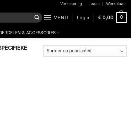
Verzekering
Lease
Werkplaats
MENU
Login
€
0,00
0
DERDELEN & ACCESSORIES
PECIFIEKE