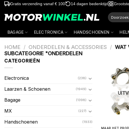
Ga
Gratis verzending vanaf € 100
14 dagen bedenktijd
Grootst
naar
Zoeken
inhoud
naar:
BAGAGE
ELECTRONICA
HANDSCHOENEN
HEL
HOME
/
ONDERDELEN & ACCESSORIES
/
WAT V
SUBCATEGORIE "ONDERDELEN
CATEGORIEËN
Electronica
(238)
Laarzen & Schoenen
(1949)
UIT
Bagage
(1398)
MX
(227)
Handschoenen
(1933)