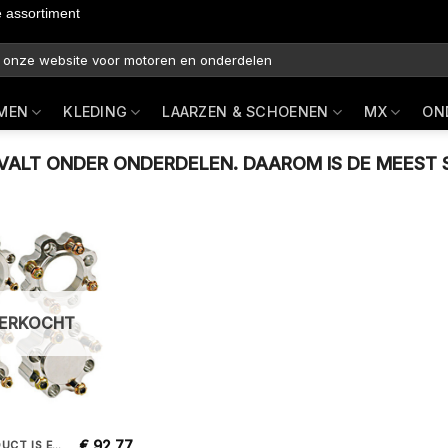
e assortiment
MEN
KLEDING
LAARZEN & SCHOENEN
MX
ON
ALT ONDER ONDERDELEN. DAAROM IS DE MEEST S
VERKOCHT
€
92,77
MAAR HET PRODUCT IS EEN SPOORVERBREDER