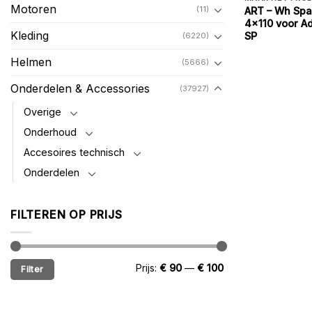
Motoren
(11)
ART – Wh Spa
4×110 voor Ad
Kleding
SP
(6220)
Helmen
(5666)
Onderdelen & Accessories
(37927)
Overige
Onderhoud
Accesoires technisch
Onderdelen
FILTEREN OP PRIJS
Min.
Max.
Prijs:
€ 90
—
€ 100
Filter
prijs
prijs