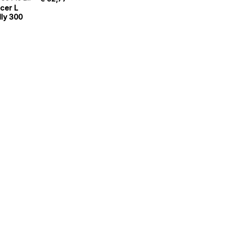
cer L
ly 300