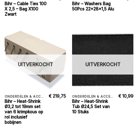
Bihr – Cable Ties 100
Bihr – Washers Bag
X 2,5 – Bag X100
50Pcs 22x28x1,5 Alu
Zwart
UITVERKOCHT
UITVERKOCHT
€
219,75
€
10,99
ONDERDELEN & ACCESSORIES
ONDERDELEN & ACCESSORIES
Bihr – Heat-Shrink
Bihr – Heat-Shrink
Ø3,2 tot 19mm set
Tub Ø24,5 Set van
van 6 krimpkous op
10 Stuks
rol inclusief
bobijnen