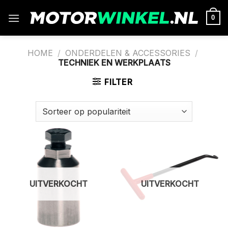
Ga
naar
0
inhoud
HOME
/
ONDERDELEN & ACCESSORIES
/
TECHNIEK EN WERKPLAATS
FILTER
UITVERKOCHT
UITVERKOCHT