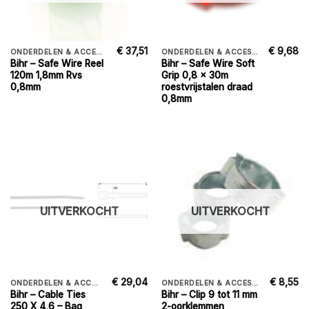
€
37,51
€
9,68
ONDERDELEN & ACCESSORIES
ONDERDELEN & ACCESSORIES
Bihr – Safe Wire Reel
Bihr – Safe Wire Soft
120m 1,8mm Rvs
Grip 0,8 x 30m
0,8mm
roestvrijstalen draad
0,8mm
UITVERKOCHT
UITVERKOCHT
€
29,04
€
8,55
ONDERDELEN & ACCESSORIES
ONDERDELEN & ACCESSORIES
Bihr – Cable Ties
Bihr – Clip 9 tot 11 mm
250 X 4,6 – Bag
2-oorklemmen