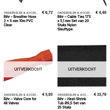
€
8,72
€
4,49
ONDERDELEN & ACCESSORIES
ONDERDELEN & ACCESSORIES
Bihr – Breather Hose
Bihr – Cable Ties 173
2 x 5 mm 10m PVC
x 5,1 mm Set van 20
Clear
Stuks Nylon
Sleuftype
UITVERKOCHT
UITVERKOCHT
€
5,93
€
23,79
ONDERDELEN & ACCESSORIES
ONDERDELEN & ACCESSORIES
Bihr – Valve Core for
Bihr – Heat-Shrink
All Valves
Tub Ø9,5 Set van
25 Stuks