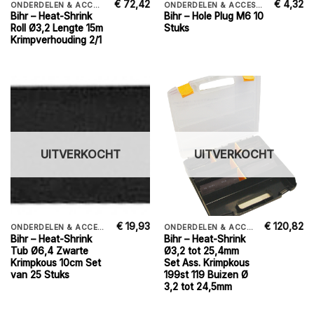
€
72,42
€
4,32
ONDERDELEN & ACCESSORIES
ONDERDELEN & ACCESSORIES
Bihr – Heat-Shrink
Bihr – Hole Plug M6 10
Roll Ø3,2 Lengte 15m
Stuks
Krimpverhouding 2/1
UITVERKOCHT
UITVERKOCHT
€
19,93
€
120,82
ONDERDELEN & ACCESSORIES
ONDERDELEN & ACCESSORIES
Bihr – Heat-Shrink
Bihr – Heat-Shrink
Tub Ø6,4 Zwarte
Ø3,2 tot 25,4mm
Krimpkous 10cm Set
Set Ass. Krimpkous
van 25 Stuks
199st 119 Buizen Ø
3,2 tot 24,5mm