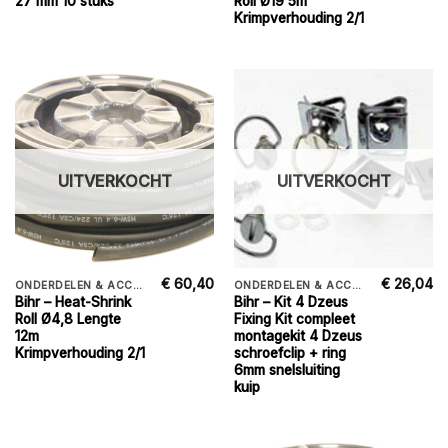
27 mm 10 stuks
Roll Ø19 5m
Krimpverhouding 2/1
UITVERKOCHT
UITVERKOCHT
€
60,40
€
26,04
ONDERDELEN & ACCESSORIES
ONDERDELEN & ACCESSORIES
Bihr – Heat-Shrink
Bihr – Kit 4 Dzeus
Roll Ø4,8 Lengte
Fixing Kit compleet
12m
montagekit 4 Dzeus
Krimpverhouding 2/1
schroefclip + ring
6mm snelsluiting
kuip