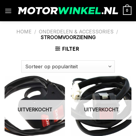
Ga
naar
0
inhoud
HOME
/
ONDERDELEN & ACCESSORIES
/
STROOMVOORZIENING
FILTER
UITVERKOCHT
UITVERKOCHT