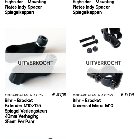
Highsider – Mounting
Highsider – Mounting
Plates Indy Spacer
Plates Indy Spacer
Spiegelkappen
Spiegelkappen
UITVERKOCHT
UITVERKOCHT
€
47,19
€
9,08
ONDERDELEN & ACCESSORIES
ONDERDELEN & ACCESSORIES
Bihr – Bracket
Bihr – Bracket
Extender M10x125
Universal Mirror M10
Spiegel Verlengsteun
40mm Verhoging
35mm Per Paar