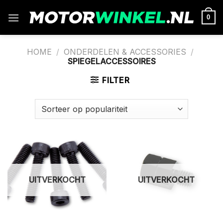
Ga
naar
0
inhoud
HOME
/
ONDERDELEN & ACCESSORIES
/
SPIEGELACCESSOIRES
FILTER
UITVERKOCHT
UITVERKOCHT