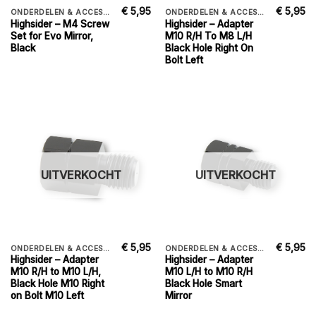
€
5,95
€
5,95
ONDERDELEN & ACCESSORIES
ONDERDELEN & ACCESSORIES
Highsider – M4 Screw
Highsider – Adapter
Set for Evo Mirror,
M10 R/H To M8 L/H
Black
Black Hole Right On
Bolt Left
UITVERKOCHT
UITVERKOCHT
€
5,95
€
5,95
ONDERDELEN & ACCESSORIES
ONDERDELEN & ACCESSORIES
Highsider – Adapter
Highsider – Adapter
M10 R/H to M10 L/H,
M10 L/H to M10 R/H
Black Hole M10 Right
Black Hole Smart
on Bolt M10 Left
Mirror