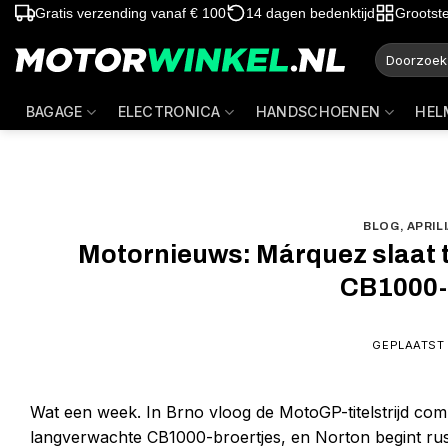
Ga
Gratis verzending vanaf € 100
14 dagen bedenktijd
Grootst
naar
Zoeken
inhoud
naar:
BAGAGE
ELECTRONICA
HANDSCHOENEN
HEL
BLOG
,
APRIL
Motornieuws: Márquez slaat 
CB1000-t
GEPLAATST
Wat een week. In Brno vloog de MotoGP-titelstrijd comp
langverwachte CB1000-broertjes, en Norton begint rust