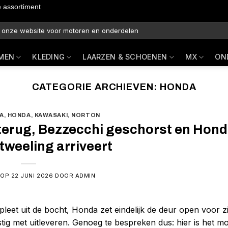
e assortiment
MEN
KLEDING
LAARZEN & SCHOENEN
MX
ON
CATEGORIE ARCHIEVEN:
HONDA
IA
,
HONDA
,
KAWASAKI
,
NORTON
terug, Bezzecchi geschorst en Hond
weeling arriveert
 OP
22 JUNI 2026
DOOR
ADMIN
leet uit de bocht, Honda zet eindelijk de deur open voor zi
ig met uitleveren. Genoeg te bespreken dus: hier is het m