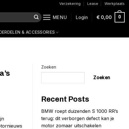
Verzekering
Lease
Werkplaats
MENU
Login
€
0,00
0
DERDELEN & ACCESSORIES
Zoeken
a’s
Zoeken
Recent Posts
BMW roept duizenden S 1000 RR’s
terug: dit verborgen defect kan je
jn
motor zomaar uitschakelen
otornieuws