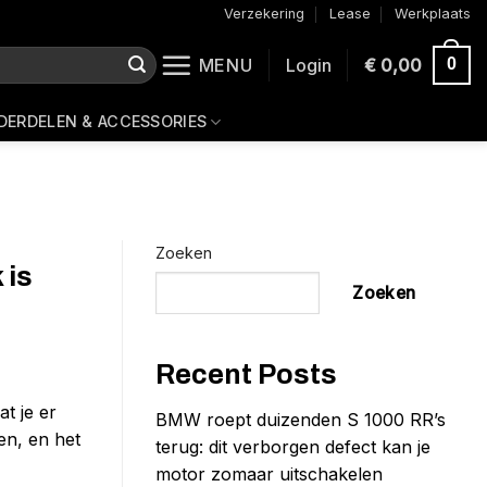
Verzekering
Lease
Werkplaats
MENU
Login
€
0,00
0
DERDELEN & ACCESSORIES
Zoeken
 is
Zoeken
Recent Posts
t je er
BMW roept duizenden S 1000 RR’s
en, en het
terug: dit verborgen defect kan je
motor zomaar uitschakelen