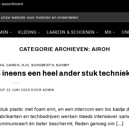
e assortiment
MEN
KLEDING
LAARZEN & SCHOENEN
MX
ON
CATEGORIE ARCHIEVEN:
AIROH
RG
,
CARDO
,
HJC
,
SCHUBERTH
,
SUOMY
ineens een heel ander stuk techniek
 OP
22 JUNI 2026
DOOR
ADMIN
k plastic met foam erin, en een intercom een los kastje da
fabrikanten en techbedrijven werken steeds intensiever sam
r communiceert én beter beschermt. Reden genoeg om […]