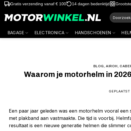
Ga
Gratis verzending vanaf € 100
14 dagen bedenktijd
Grootst
naar
Zoeken
inhoud
naar:
BAGAGE
ELECTRONICA
HANDSCHOENEN
HEL
BLOG
,
AIROH
,
CABE
Waarom je motorhelm in 2026 
GEPLAATST
Een paar jaar geleden was een motorhelm vooral een stu
met plakband aan vastmaakte. Die tijd is voorbij. Helm
resultaat is een nieuwe generatie helmen die slimme