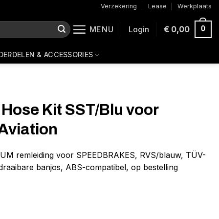
Verzekering
Lease
Werkplaats
MENU
Login
€
0,00
0
DERDELEN & ACCESSORIES
 Hose Kit SST/Blu voor
Aviation
NIUM remleiding voor SPEEDBRAKES, RVS/blauw, TÜV-
 draaibare banjos, ABS-compatibel, op bestelling