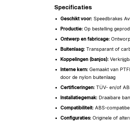
Specificaties
Geschikt voor:
Speedbrakes Avia
Productie:
Op bestelling geprod
Ontwerp en fabricage:
Ontworpe
Buitenlaag:
Transparant of car
Koppelingen (banjos):
Verkrijgb
Interne kern:
Gemaakt van PTFE T
door de nylon buitenlaag
Certificeringen:
TÜV- en/of ABE
Installatiegemak:
Draaibare banj
Compatibiliteit:
ABS-compatibel,
Configuraties:
Originele of alter