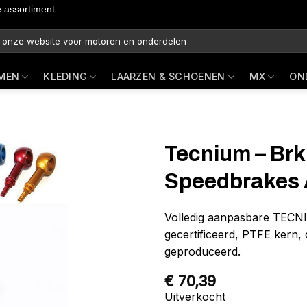
e assortiment
MEN
KLEDING
LAARZEN & SCHOENEN
MX
ON
Tecnium – Brk
Speedbrakes 
Volledig aanpasbare TEC
gecertificeerd, PTFE kern,
geproduceerd.
€
70,39
Uitverkocht