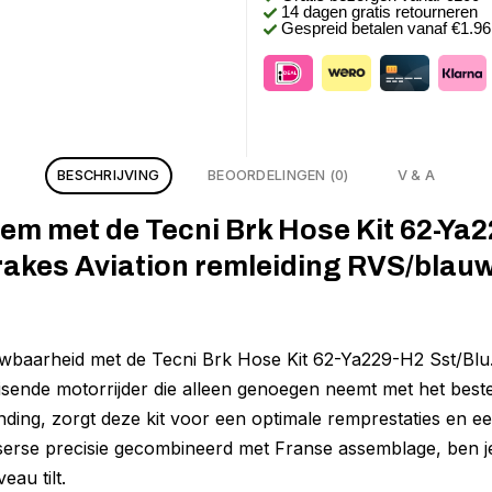
14 dagen gratis retourneren
Gespreid betalen vanaf €1.9
BESCHRIJVING
BEOORDELINGEN (0)
V & A
m met de Tecni Brk Hose Kit 62-Ya2
rakes Aviation remleiding RVS/blauw
uwbaarheid met de Tecni Brk Hose Kit 62-Ya229-H2 Sst/Blu
sende motorrijder die alleen genoegen neemt met het best
nding, zorgt deze kit voor een optimale remprestaties en een
tserse precisie gecombineerd met Franse assemblage, ben je
eau tilt.