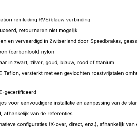
tion remleiding RVS/blauw verbinding
uceerd, retourneren niet mogelijk
n en vervaardigd in Zwitserland door Speedbrakes, geasse
bon (carbonlook) nylon
aar in zwart, zilver, goud, blauw, rood of titanium
eflon, versterkt met een gevlochten roestvrijstalen omh
-gecertificeerd
os voor eenvoudigere installatie en aanpassing van de sla
 afhankelijk van de referenties
natieve configuraties (X-over, direct, enz.), afhankelijk van 