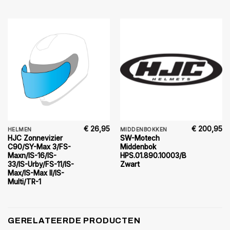
€
26,95
€
200,95
HELMEN
MIDDENBOKKEN
HJC Zonnevizier
SW-Motech
C90/SY-Max 3/FS-
Middenbok
Maxn/IS-16/IS-
HPS.01.890.10003/B
33/IS-Urby/FS-11/IS-
Zwart
Max/IS-Max II/IS-
Multi/TR-1
GERELATEERDE PRODUCTEN