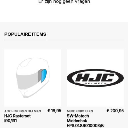
Er zijn nog geen vragen
POPULAIRE ITEMS
€
16,95
€
200,95
ACCESSOIRES HELMEN
MIDDENBOKKEN
HJC Rasterset
SW-Motech
I90/I91
Middenbok
HPS.01.890.10003/B