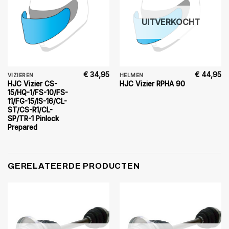
UITVERKOCHT
€
34,95
€
44,95
VIZIEREN
HELMEN
HJC Vizier CS-
HJC Vizier RPHA 90
15/HQ-1/FS-10/FS-
11/FG-15/IS-16/CL-
ST/CS-R1/CL-
SP/TR-1 Pinlock
Prepared
GERELATEERDE PRODUCTEN