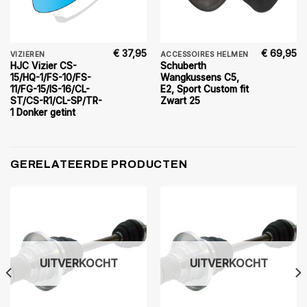
€
37,95
€
69,95
VIZIEREN
ACCESSOIRES HELMEN
HJC Vizier CS-
Schuberth
15/HQ-1/FS-10/FS-
Wangkussens C5,
11/FG-15/IS-16/CL-
E2, Sport Custom fit
ST/CS-R1/CL-SP/TR-
Zwart 25
1 Donker getint
GERELATEERDE PRODUCTEN
UITVERKOCHT
UITVERKOCHT