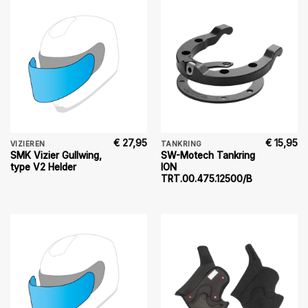
€
27,95
€
15,95
VIZIEREN
TANKRING
SMK Vizier Gullwing,
SW-Motech Tankring
type V2 Helder
ION
TRT.00.475.12500/B