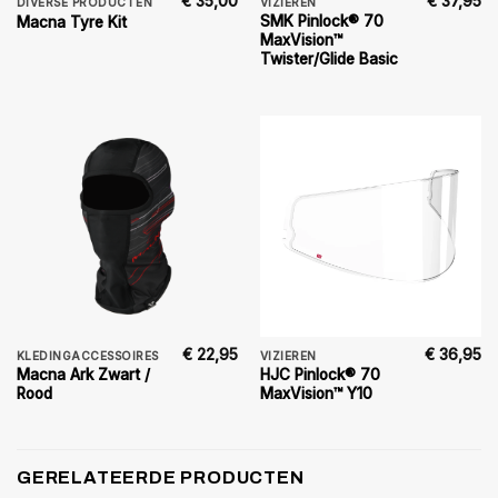
€
35,00
€
37,95
DIVERSE PRODUCTEN
VIZIEREN
SMK Pinlock® 70
Macna Tyre Kit
MaxVision™
Twister/Glide Basic
€
22,95
€
36,95
KLEDINGACCESSOIRES
VIZIEREN
Macna Ark Zwart /
HJC Pinlock® 70
Rood
MaxVision™ Y10
GERELATEERDE PRODUCTEN