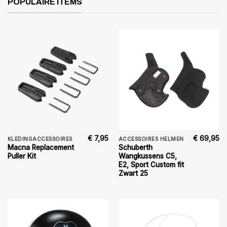
POPULAIRE ITEMS
€
7,95
€
69,95
KLEDINGACCESSOIRES
ACCESSOIRES HELMEN
Macna Replacement
Schuberth
Puller Kit
Wangkussens C5,
E2, Sport Custom fit
Zwart 25