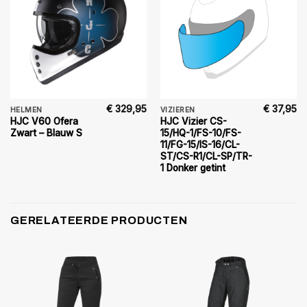
€
329,95
€
37,95
HELMEN
VIZIEREN
HJC V60 Ofera
HJC Vizier CS-
Zwart – Blauw S
15/HQ-1/FS-10/FS-
11/FG-15/IS-16/CL-
ST/CS-R1/CL-SP/TR-
1 Donker getint
GERELATEERDE PRODUCTEN