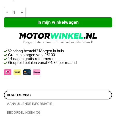
Macna Niche dames Zwart S_XL aantal
Alternative:
In mijn winkelwagen
De grootste online motorwinkel van Nederland!
Vandaag besteld? Morgen in huis
Gratis bezorgen
vanaf €100
14 dagen gratis retourneren
Gespreid betalen vanaf €4.72 per maand
BESCHRIJVING
AANVULLENDE INFORMATIE
BEOORDELINGEN (0)