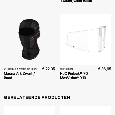
Twister/Glide Basic
€
22,95
€
36,95
KLEDINGACCESSOIRES
VIZIEREN
Macna Ark Zwart /
HJC Pinlock® 70
Rood
MaxVision™ Y10
GERELATEERDE PRODUCTEN