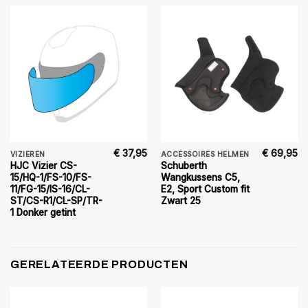
€
37,95
€
69,95
VIZIEREN
ACCESSOIRES HELMEN
HJC Vizier CS-
Schuberth
15/HQ-1/FS-10/FS-
Wangkussens C5,
11/FG-15/IS-16/CL-
E2, Sport Custom fit
ST/CS-R1/CL-SP/TR-
Zwart 25
1 Donker getint
GERELATEERDE PRODUCTEN