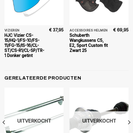
€
37,95
€
69,95
VIZIEREN
ACCESSOIRES HELMEN
HJC Vizier CS-
Schuberth
15/HQ-1/FS-10/FS-
Wangkussens C5,
11/FG-15/IS-16/CL-
E2, Sport Custom fit
ST/CS-R1/CL-SP/TR-
Zwart 25
1 Donker getint
GERELATEERDE PRODUCTEN
UITVERKOCHT
UITVERKOCHT