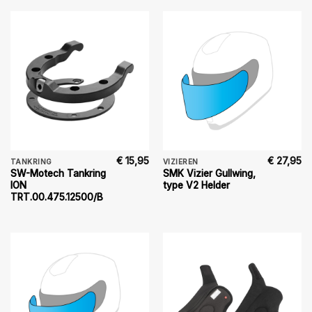
€
15,95
€
27,95
TANKRING
VIZIEREN
SW-Motech Tankring
SMK Vizier Gullwing,
ION
type V2 Helder
TRT.00.475.12500/B