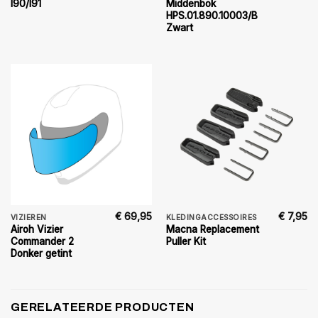
I90/I91
Middenbok
HPS.01.890.10003/B
Zwart
€
69,95
€
7,95
VIZIEREN
KLEDINGACCESSOIRES
Airoh Vizier
Macna Replacement
Commander 2
Puller Kit
Donker getint
GERELATEERDE PRODUCTEN