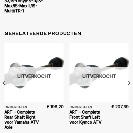
33/IS-Urby/FS-11/IS-
Max/IS-Max II/IS-
Multi/TR-1
GERELATEERDE PRODUCTEN
UITVERKOCHT
UITVERKOCHT
€
198,20
€
207,39
ONDERDELEN
ONDERDELEN
ART – Complete
ART – Complete
Rear Shaft Right
Front Shaft Left
voor Yamaha ATV
voor Kymco ATV
Axle