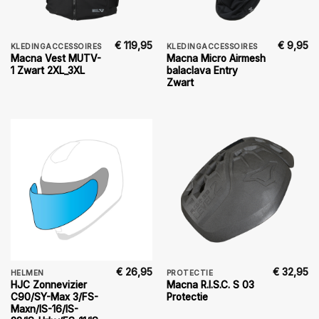
€
119,95
€
9,95
KLEDINGACCESSOIRES
KLEDINGACCESSOIRES
Macna Vest MUTV-
Macna Micro Airmesh
1 Zwart 2XL_3XL
balaclava Entry
Zwart
€
26,95
€
32,95
HELMEN
PROTECTIE
HJC Zonnevizier
Macna R.I.S.C. S 03
C90/SY-Max 3/FS-
Protectie
Maxn/IS-16/IS-