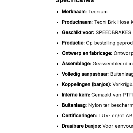
Specificaties
Merknaam:
Tecnium
Productnaam:
Tecni Brk Hose 
Geschikt voor:
SPEEDBRAKES Avi
Productie:
Op bestelling geprod
Ontwerp en fabricage:
Ontworpe
Assemblage:
Geassembleerd in 
Volledig aanpasbaar:
Buitenlaag
Koppelingen (banjos):
Verkrijgb
Interne kern:
Gemaakt van PTFE T
Buitenlaag:
Nylon ter bescherm
Certificeringen:
TÜV- en/of ABE
Draaibare banjos:
Voor eenvoudi