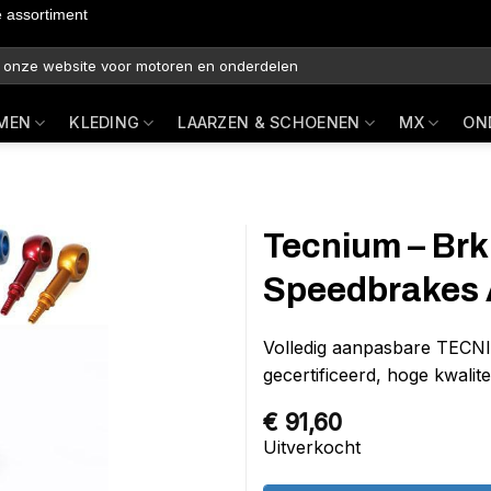
e assortiment
MEN
KLEDING
LAARZEN & SCHOENEN
MX
ON
Tecnium – Brk
Speedbrakes 
Volledig aanpasbare TEC
gecertificeerd, hoge kwalit
€
91,60
Uitverkocht