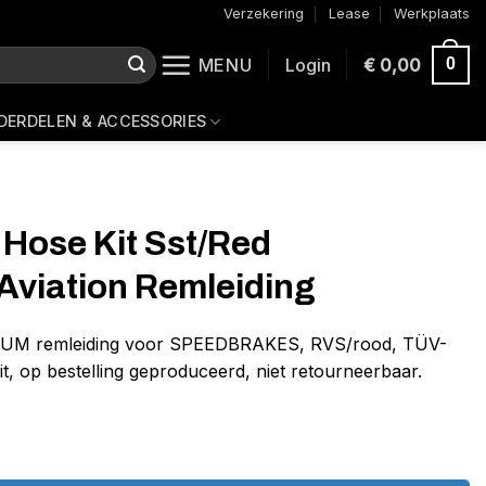
Verzekering
Lease
Werkplaats
MENU
Login
€
0,00
0
DERDELEN & ACCESSORIES
 Hose Kit Sst/Red
Aviation Remleiding
NIUM remleiding voor SPEEDBRAKES, RVS/rood, TÜV-
eit, op bestelling geproduceerd, niet retourneerbaar.