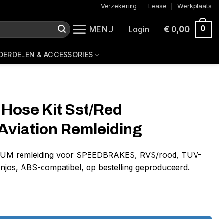
Verzekering
Lease
Werkplaats
MENU
Login
€
0,00
0
DERDELEN & ACCESSORIES
 Hose Kit Sst/Red
Aviation Remleiding
NIUM remleiding voor SPEEDBRAKES, RVS/rood, TÜV-
banjos, ABS-compatibel, op bestelling geproduceerd.