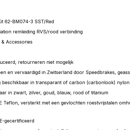
Kit 62-BM074-3 SST/Red
tion remleiding RVS/rood verbinding
 & Accessories
uceerd, retourneren niet mogelijk
n en vervaardigd in Zwitserland door Speedbrakes, geasse
 beschikbaar in transparant of carbon (carbonlook) nylon
aar in zwart, zilver, goud, blauw, rood of titanium
eflon, versterkt met een gevlochten roestvrijstalen omh
-gecertificeerd