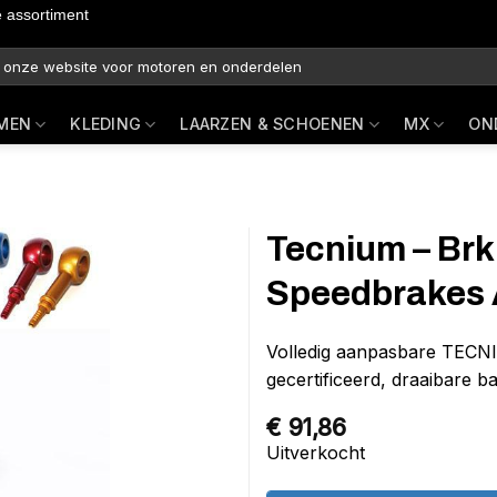
e assortiment
MEN
KLEDING
LAARZEN & SCHOENEN
MX
ON
Tecnium – Brk
Speedbrakes 
Volledig aanpasbare TEC
gecertificeerd, draaibare 
€
91,86
Uitverkocht