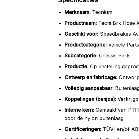
Specificaties
Merknaam:
Tecnium
Productnaam:
Tecni Brk Hose 
Geschikt voor:
Speedbrakes Avia
Productcategorie:
Vehicle Parts
Subcategorie:
Chassis Parts
Productie:
Op bestelling geprod
Ontwerp en fabricage:
Ontworpe
Volledig aanpasbaar:
Buitenlaag
Koppelingen (banjos):
Verkrijgb
Interne kern:
Gemaakt van PTFE T
door de nylon buitenlaag
Certificeringen:
TÜV- en/of ABE