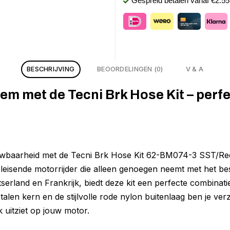
Gespreid betalen vanaf €2.5
BESCHRIJVING
BEOORDELINGEN (0)
V & A
em met de Tecni Brk Hose Kit – perf
ouwbaarheid met de Tecni Brk Hose Kit 62-BM074-3 SST/Re
leisende motorrijder die alleen genoegen neemt met het be
tserland en Frankrijk, biedt deze kit een perfecte combinati
ijstalen kern en de stijlvolle rode nylon buitenlaag ben je ve
k uitziet op jouw motor.