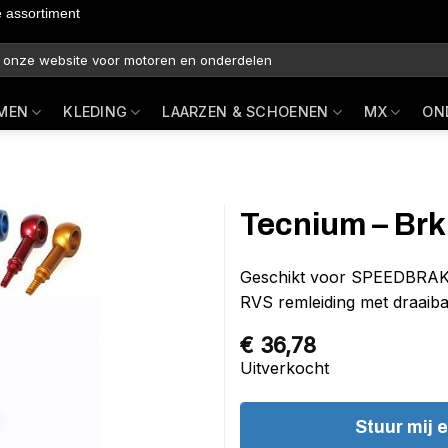
e assortiment
MEN
KLEDING
LAARZEN & SCHOENEN
MX
ON
Tecnium – Brk
Geschikt voor SPEEDBRAK
RVS remleiding met draaiba
€
36,78
Uitverkocht
Stuur mij 