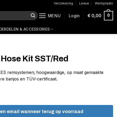
Verzekering
Lease
Werkplaats
MENU
Login
€
0,00
0
DERDELEN & ACCESSORIES
 Hose Kit SST/Red
ES remsystemen; hoogwaardige, op maat gemaakte
re banjos en TÜV-certificaat.
een email wanneer terug op voorraad