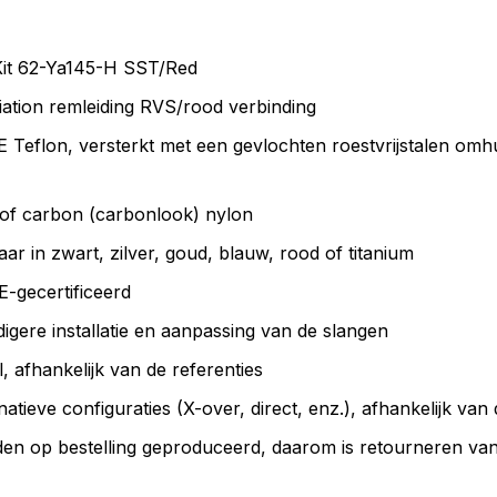
it 62-Ya145-H SST/Red
tion remleiding RVS/rood verbinding
eflon, versterkt met een gevlochten roestvrijstalen omh
of carbon (carbonlook) nylon
aar in zwart, zilver, goud, blauw, rood of titanium
-gecertificeerd
gere installatie en aanpassing van de slangen
 afhankelijk van de referenties
natieve configuraties (X-over, direct, enz.), afhankelijk van 
en op bestelling geproduceerd, daarom is retourneren van d