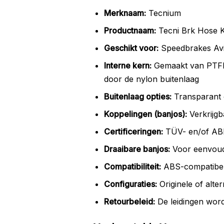
Merknaam:
Tecnium
Productnaam:
Tecni Brk Hose K
Geschikt voor:
Speedbrakes Avia
Interne kern:
Gemaakt van PTFE T
door de nylon buitenlaag
Buitenlaag opties:
Transparant 
Koppelingen (banjos):
Verkrijgb
Certificeringen:
TÜV- en/of ABE
Draaibare banjos:
Voor eenvoudi
Compatibiliteit:
ABS-compatibel,
Configuraties:
Originele of alter
Retourbeleid:
De leidingen word