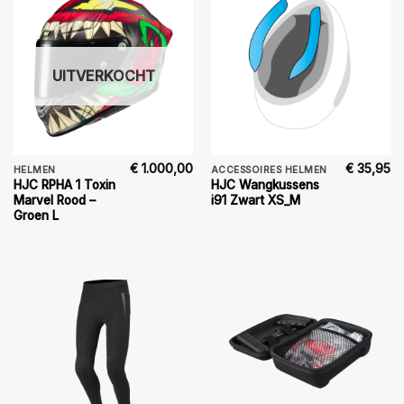
UITVERKOCHT
€
1.000,00
€
35,95
HELMEN
ACCESSOIRES HELMEN
HJC RPHA 1 Toxin
HJC Wangkussens
Marvel Rood –
i91 Zwart XS_M
Groen L