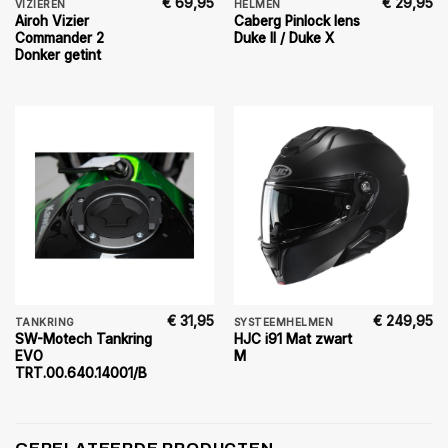
€
69,95
€
29,95
VIZIEREN
HELMEN
Airoh Vizier
Caberg Pinlock lens
Commander 2
Duke II / Duke X
Donker getint
€
31,95
€
249,95
TANKRING
SYSTEEMHELMEN
SW-Motech Tankring
HJC i91 Mat zwart
EVO
M
TRT.00.640.14001/B