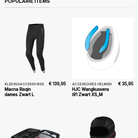
POPULAIRE ITEMS
€
139,95
€
35,95
KLEDINGACCESSOIRES
ACCESSOIRES HELMEN
Macna Risqin
HJC Wangkussens
dames Zwart L
i91 Zwart XS_M