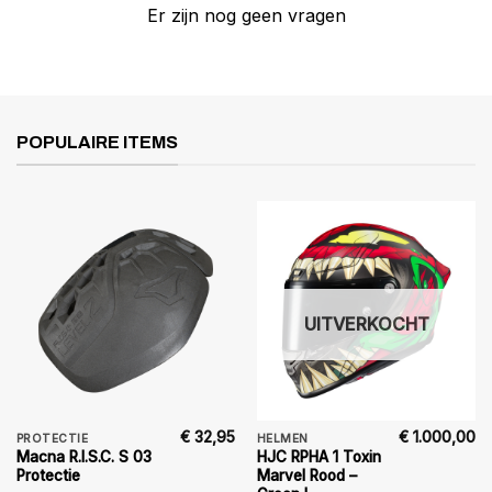
Er zijn nog geen vragen
POPULAIRE ITEMS
UITVERKOCHT
€
32,95
€
1.000,00
PROTECTIE
HELMEN
Macna R.I.S.C. S 03
HJC RPHA 1 Toxin
Protectie
Marvel Rood –