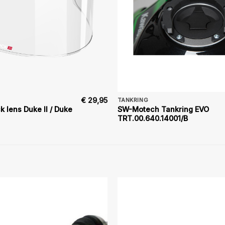
€
29,95
TANKRING
k lens Duke II / Duke
SW-Motech Tankring EVO
TRT.00.640.14001/B