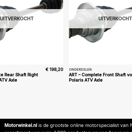
UITVERKOCHT
UITVERKOCHT
€
198,20
ONDERDELEN
e Rear Shaft Right
ART – Complete Front Shaft v
ATV Axle
Polaris ATV Axle
Motorwinkel.nl
is de grootste online motorspecialist van