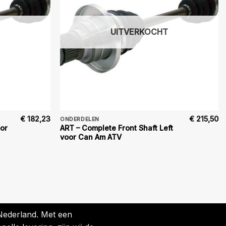
UITVERKOCHT
€
182,23
€
215,50
ONDERDELEN
oor
ART – Complete Front Shaft Left
voor Can Am ATV
 Nederland. Met een