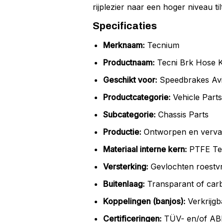
rijplezier naar een hoger niveau tilt
Specificaties
Merknaam:
Tecnium
Productnaam:
Tecni Brk Hose K
Geschikt voor:
Speedbrakes Avia
Productcategorie:
Vehicle Parts
Subcategorie:
Chassis Parts
Productie:
Ontworpen en vervaar
Materiaal interne kern:
PTFE Te
Versterking:
Gevlochten roestvr
Buitenlaag:
Transparant of car
Koppelingen (banjos):
Verkrijgb
Certificeringen:
TÜV- en/of ABE