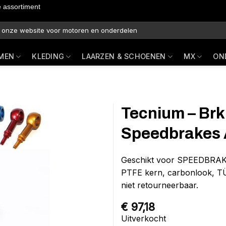
e assortiment
MEN
KLEDING
LAARZEN & SCHOENEN
MX
ON
Tecnium – Brk
Speedbrakes 
Geschikt voor SPEEDBRAKE
PTFE kern, carbonlook, TÜ
niet retourneerbaar.
€
97,18
Uitverkocht