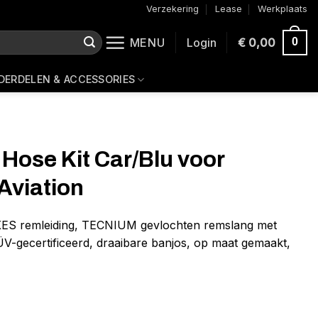
Verzekering
Lease
Werkplaats
MENU
Login
€
0,00
0
DERDELEN & ACCESSORIES
 Hose Kit Car/Blu voor
Aviation
S remleiding, TECNIUM gevlochten remslang met
V-gecertificeerd, draaibare banjos, op maat gemaakt,