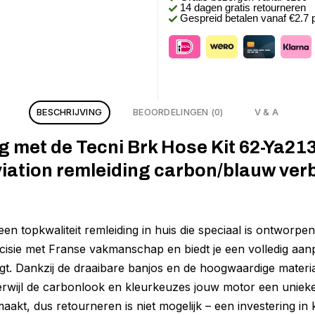
14 dagen gratis retourneren
Gespreid betalen vanaf €2.7
BESCHRIJVING
BEOORDELINGEN (0)
V & A
g met de Tecni Brk Hose Kit 62-Ya213
iation remleiding carbon/blauw ver
een topkwaliteit remleiding in huis die speciaal is ontworpe
cisie met Franse vakmanschap en biedt je een volledig aanp
oogt. Dankzij de draaibare banjos en de hoogwaardige materi
, terwijl de carbonlook en kleurkeuzes jouw motor een unieke
aakt, dus retourneren is niet mogelijk – een investering in 