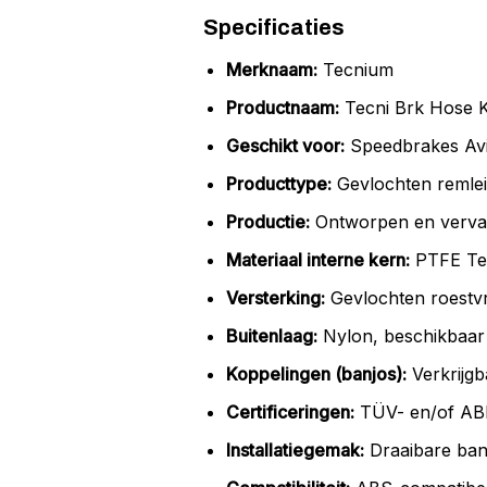
Specificaties
Merknaam:
Tecnium
Productnaam:
Tecni Brk Hose K
Geschikt voor:
Speedbrakes Avia
Producttype:
Gevlochten remlei
Productie:
Ontworpen en vervaar
Materiaal interne kern:
PTFE Te
Versterking:
Gevlochten roestvr
Buitenlaag:
Nylon, beschikbaar 
Koppelingen (banjos):
Verkrijgb
Certificeringen:
TÜV- en/of ABE
Installatiegemak:
Draaibare banj