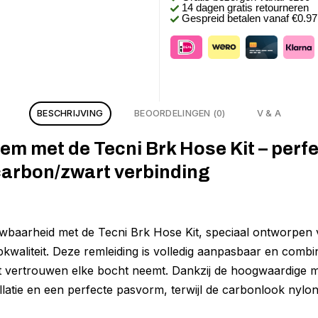
14 dagen gratis retourneren
Gespreid betalen vanaf €0.9
BESCHRIJVING
BEOORDELINGEN (0)
V & A
em met de Tecni Brk Hose Kit – perf
carbon/zwart verbinding
wbaarheid met de Tecni Brk Hose Kit, speciaal ontworpen 
kwaliteit. Deze remleiding is volledig aanpasbaar en combin
t vertrouwen elke bocht neemt. Dankzij de hoogwaardige m
allatie en een perfecte pasvorm, terwijl de carbonlook nyl