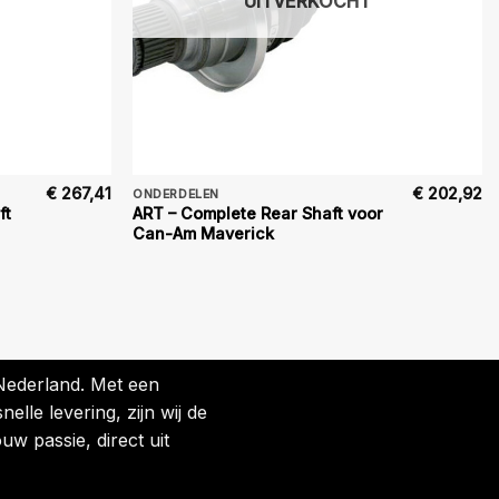
UITVERKOCHT
€
267,41
€
202,92
ONDERDELEN
ft
ART – Complete Rear Shaft voor
Can-Am Maverick
 Nederland. Met een
lle levering, zijn wij de
uw passie, direct uit