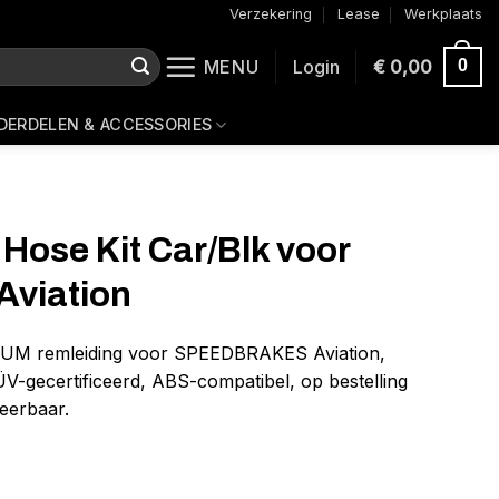
Verzekering
Lease
Werkplaats
MENU
Login
€
0,00
0
DERDELEN & ACCESSORIES
 Hose Kit Car/Blk voor
Aviation
IUM remleiding voor SPEEDBRAKES Aviation,
-gecertificeerd, ABS-compatibel, op bestelling
eerbaar.