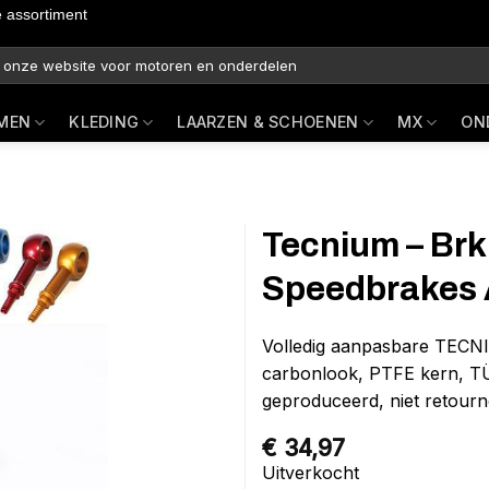
e assortiment
MEN
KLEDING
LAARZEN & SCHOENEN
MX
ON
Tecnium – Brk
Speedbrakes 
Volledig aanpasbare TECN
carbonlook, PTFE kern, TÜV
geproduceerd, niet retourn
€
34,97
Uitverkocht