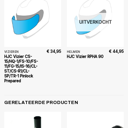
UITVERKOCHT
€
34,95
€
44,95
VIZIEREN
HELMEN
HJC Vizier CS-
HJC Vizier RPHA 90
15/HQ-1/FS-10/FS-
11/FG-15/IS-16/CL-
ST/CS-R1/CL-
SP/TR-1 Pinlock
Prepared
GERELATEERDE PRODUCTEN