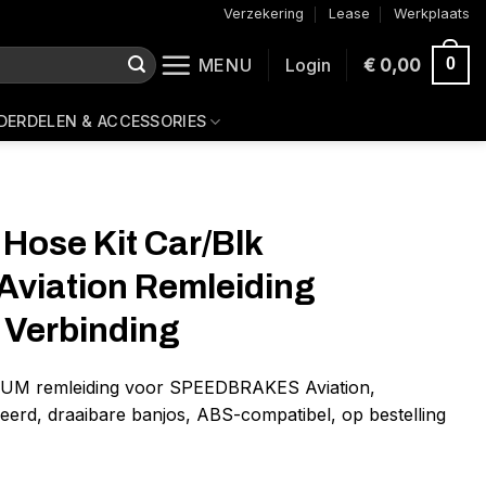
Verzekering
Lease
Werkplaats
MENU
Login
€
0,00
0
DERDELEN & ACCESSORIES
 Hose Kit Car/Blk
Aviation Remleiding
 Verbinding
IUM remleiding voor SPEEDBRAKES Aviation,
eerd, draaibare banjos, ABS-compatibel, op bestelling