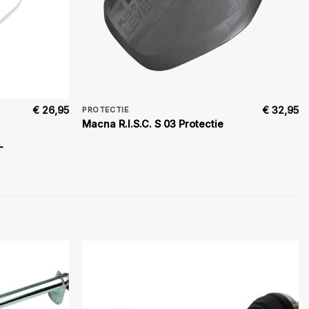
€
26,95
€
32,95
PROTECTIE
Macna R.I.S.C. S 03 Protectie
-