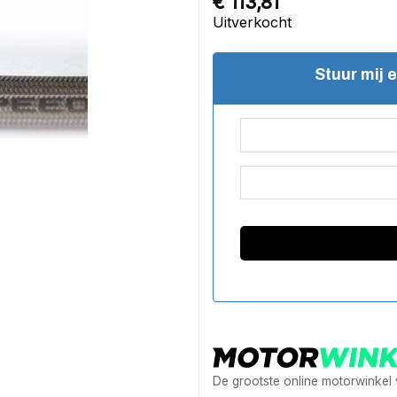
€
113,81
Uitverkocht
Stuur mij 
De grootste online motorwinkel