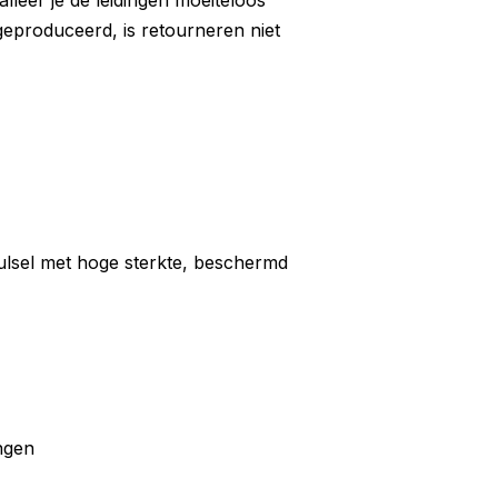
lleer je de leidingen moeiteloos
geproduceerd, is retourneren niet
ulsel met hoge sterkte, beschermd
ngen