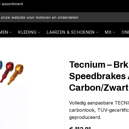
e assortiment
MEN
KLEDING
LAARZEN & SCHOENEN
MX
ON
Tecnium – Brk
Speedbrakes 
Carbon/Zwart
Volledig aanpasbare TECN
carbonlook, TÜV-gecertific
geproduceerd.