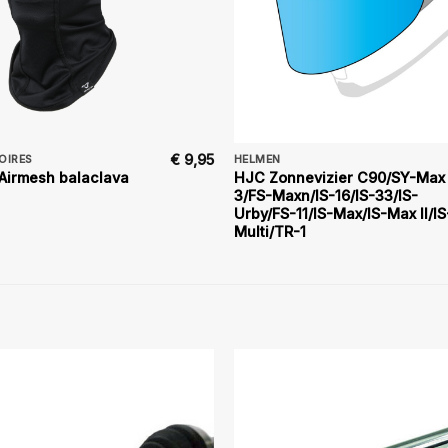
€
9,95
OIRES
HELMEN
Airmesh balaclava
HJC Zonnevizier C90/SY-Max
3/FS-Maxn/IS-16/IS-33/IS-
Urby/FS-11/IS-Max/IS-Max II/IS
Multi/TR-1