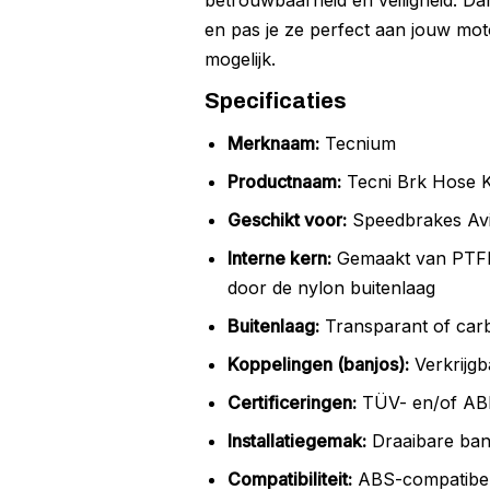
betrouwbaarheid en veiligheid. Dan
en pas je ze perfect aan jouw mot
mogelijk.
Specificaties
Merknaam:
Tecnium
Productnaam:
Tecni Brk Hose K
Geschikt voor:
Speedbrakes Avia
Interne kern:
Gemaakt van PTFE T
door de nylon buitenlaag
Buitenlaag:
Transparant of car
Koppelingen (banjos):
Verkrijgb
Certificeringen:
TÜV- en/of ABE
Installatiegemak:
Draaibare banj
Compatibiliteit:
ABS-compatibel,