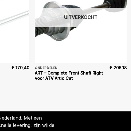
UITVERKOCHT
€
170,40
€
206,18
ONDERDELEN
ART – Complete Front Shaft Right
voor ATV Artic Cat
 Nederland. Met een
lle levering, zijn wij de