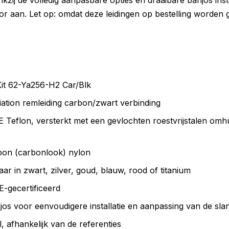
kzij de volledig aanpasbare opties en draaibare banjos insta
or aan. Let op: omdat deze leidingen op bestelling worden 
it 62-Ya256-H2 Car/Blk
tion remleiding carbon/zwart verbinding
eflon, versterkt met een gevlochten roestvrijstalen omh
bon (carbonlook) nylon
aar in zwart, zilver, goud, blauw, rood of titanium
-gecertificeerd
os voor eenvoudigere installatie en aanpassing van de sla
 afhankelijk van de referenties