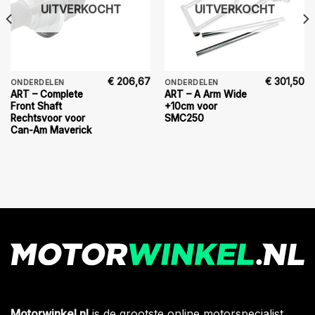
UITVERKOCHT
UITVERKOCHT
€
206,67
€
301,50
ONDERDELEN
ONDERDELEN
ART – Complete
ART – A Arm Wide
Front Shaft
+10cm voor
Rechtsvoor voor
SMC250
Can-Am Maverick
Motorwinkel.nl
is de grootste online motorspecialist