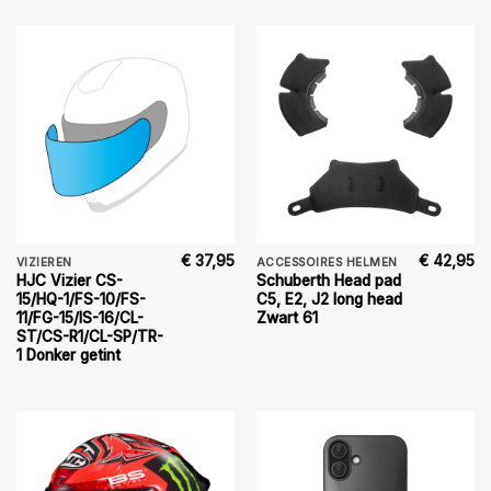
€
37,95
€
42,95
VIZIEREN
ACCESSOIRES HELMEN
HJC Vizier CS-
Schuberth Head pad
15/HQ-1/FS-10/FS-
C5, E2, J2 long head
11/FG-15/IS-16/CL-
Zwart 61
ST/CS-R1/CL-SP/TR-
1 Donker getint