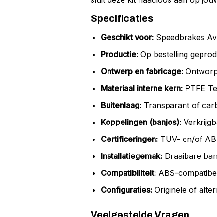
sluit deze kit naadloos aan op j
Specificaties
Geschikt voor:
Speedbrakes Avia
Productie:
Op bestelling geprod
Ontwerp en fabricage:
Ontworpe
Materiaal interne kern:
PTFE Tefl
Buitenlaag:
Transparant of car
Koppelingen (banjos):
Verkrijgb
Certificeringen:
TÜV- en/of ABE
Installatiegemak:
Draaibare banj
Compatibiliteit:
ABS-compatibel,
Configuraties:
Originele of alter
Veelgestelde Vragen