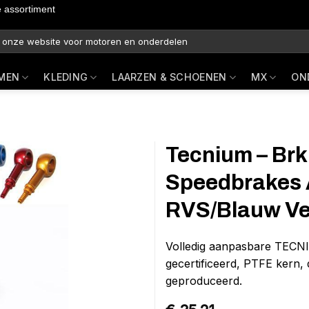
e assortiment
MEN
KLEDING
LAARZEN & SCHOENEN
MX
ON
Tecnium – Brk
Speedbrakes 
RVS/Blauw Ve
Volledig aanpasbare TEC
gecertificeerd, PTFE kern,
geproduceerd.