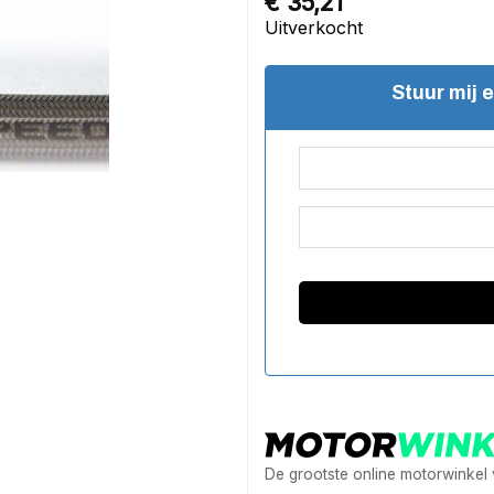
€
35,21
Uitverkocht
Stuur mij 
De grootste online motorwinkel