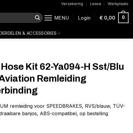
Verzekering
Lease
Werkplaats
MENU
Login
€
0,00
0
DERDELEN & ACCESSORIES
 Hose Kit 62-Ya094-H Sst/Blu
Aviation Remleiding
rbinding
NIUM remleiding voor SPEEDBRAKES, RVS/blauw, TÜV-
 draaibare banjos, ABS-compatibel, op bestelling