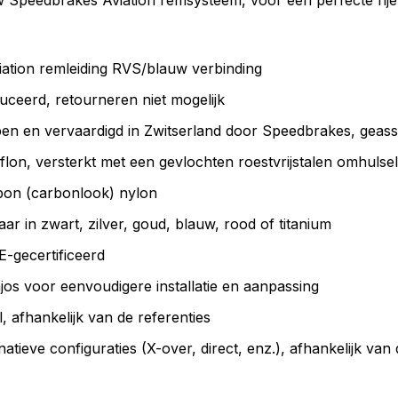
ouw Speedbrakes Aviation remsysteem, voor een perfecte ri
tion remleiding RVS/blauw verbinding
uceerd, retourneren niet mogelijk
n en vervaardigd in Zwitserland door Speedbrakes, geasse
on, versterkt met een gevlochten roestvrijstalen omhulsel
bon (carbonlook) nylon
aar in zwart, zilver, goud, blauw, rood of titanium
-gecertificeerd
os voor eenvoudigere installatie en aanpassing
 afhankelijk van de referenties
natieve configuraties (X-over, direct, enz.), afhankelijk van 