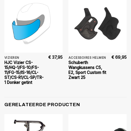
€
37,95
€
69,95
VIZIEREN
ACCESSOIRES HELMEN
HJC Vizier CS-
Schuberth
15/HQ-1/FS-10/FS-
Wangkussens C5,
11/FG-15/IS-16/CL-
E2, Sport Custom fit
ST/CS-R1/CL-SP/TR-
Zwart 25
1 Donker getint
GERELATEERDE PRODUCTEN