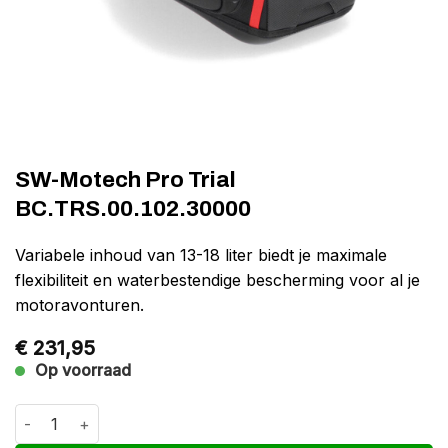
SW-Motech Pro Trial
BC.TRS.00.102.30000
Variabele inhoud van 13-18 liter biedt je maximale
flexibiliteit en waterbestendige bescherming voor al je
motoravonturen.
€
231,95
Op voorraad
SW-Motech Pro Trial BC.TRS.00.102.30000 aantal
Alternative: