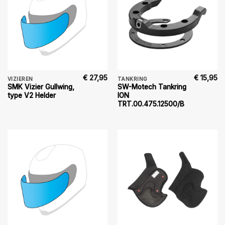
€
27,95
€
15,95
VIZIEREN
TANKRING
SMK Vizier Gullwing,
SW-Motech Tankring
type V2 Helder
ION
TRT.00.475.12500/B