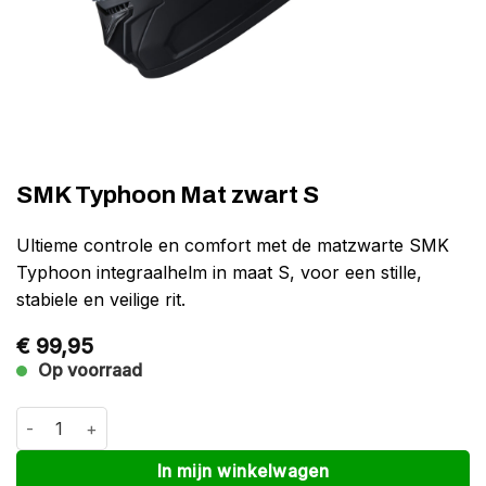
SMK Typhoon Mat zwart S
Ultieme controle en comfort met de matzwarte SMK
Typhoon integraalhelm in maat S, voor een stille,
stabiele en veilige rit.
€
99,95
Op voorraad
SMK Typhoon Mat zwart S aantal
Alternative:
In mijn winkelwagen