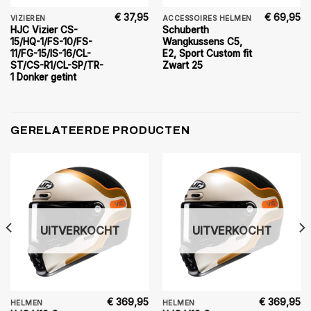
€
37,95
€
69,95
VIZIEREN
ACCESSOIRES HELMEN
HJC Vizier CS-
Schuberth
15/HQ-1/FS-10/FS-
Wangkussens C5,
11/FG-15/IS-16/CL-
E2, Sport Custom fit
ST/CS-R1/CL-SP/TR-
Zwart 25
1 Donker getint
GERELATEERDE PRODUCTEN
UITVERKOCHT
UITVERKOCHT
€
369,95
€
369,95
HELMEN
HELMEN