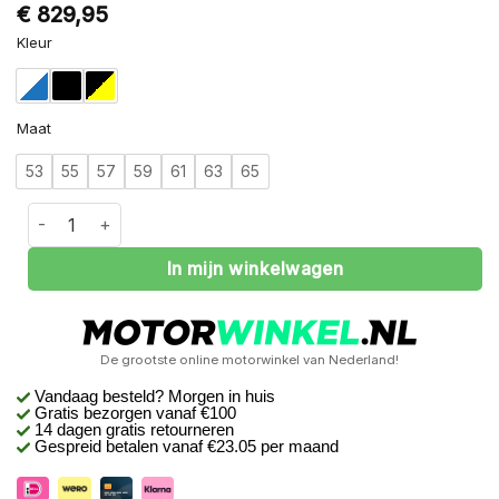
€
829,95
Alternative:
Kleur
Maat
53
55
57
59
61
63
65
Schuberth E2 Atlas aantal
In mijn winkelwagen
De grootste online motorwinkel van Nederland!
Vandaag besteld? Morgen in huis
Gratis bezorgen
vanaf €100
14 dagen gratis retourneren
Gespreid betalen vanaf €23.05 per maand