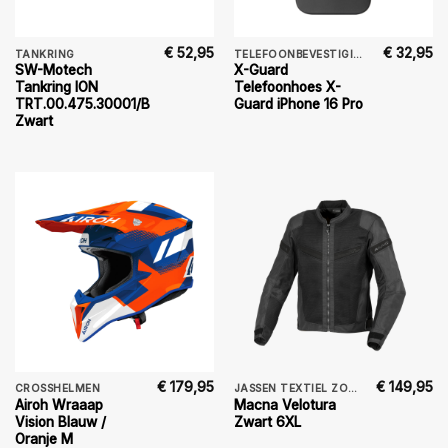
€
52,95
€
32,95
TANKRING
TELEFOONBEVESTIGING
SW-Motech
X-Guard
Tankring ION
Telefoonhoes X-
TRT.00.475.30001/B
Guard iPhone 16 Pro
Zwart
€
179,95
€
149,95
CROSSHELMEN
JASSEN TEXTIEL ZOMER
Airoh Wraaap
Macna Velotura
Vision Blauw /
Zwart 6XL
Oranje M