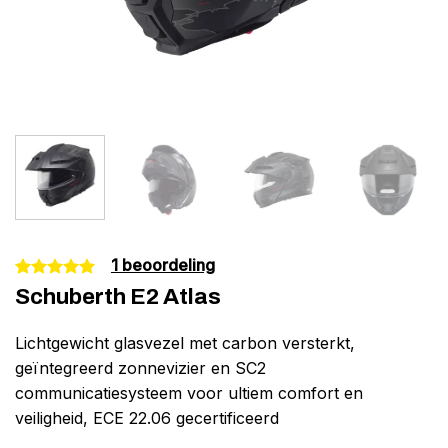
1
beoordeling
Gewaardeerd
1
Schuberth E2 Atlas
5.00
op 5
gebaseerd
op
Lichtgewicht glasvezel met carbon versterkt,
klantbeoordeling
geïntegreerd zonnevizier en SC2
communicatiesysteem voor ultiem comfort en
veiligheid, ECE 22.06 gecertificeerd