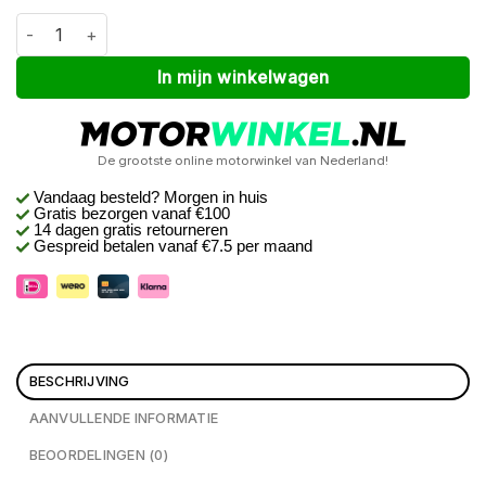
Macna Zastra dames Zwart XL aantal
Alternative:
In mijn winkelwagen
De grootste online motorwinkel van Nederland!
Vandaag besteld? Morgen in huis
Gratis bezorgen
vanaf €100
14 dagen gratis retourneren
Gespreid betalen vanaf €7.5 per maand
BESCHRIJVING
AANVULLENDE INFORMATIE
BEOORDELINGEN (0)