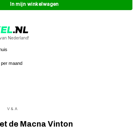
In mijn winkelwagen
 van Nederland!
huis
5 per maand
V & A
met de Macna Vinton