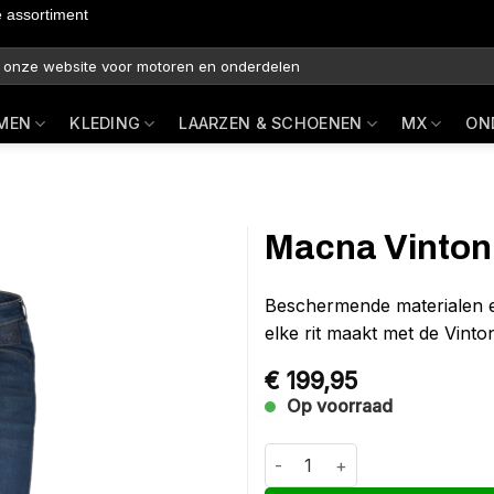
e assortiment
MEN
KLEDING
LAARZEN & SCHOENEN
MX
ON
Macna Vinton 
Beschermende materialen en
elke rit maakt met de Vinton
€
199,95
Op voorraad
Macna Vinton straight fit Donk
Alternative: