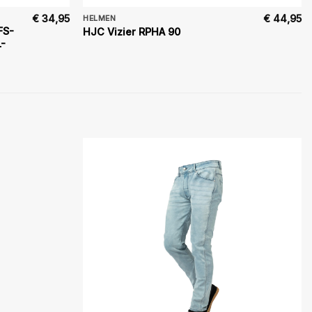
€
34,95
€
44,95
HELMEN
FS-
HJC Vizier RPHA 90
L-