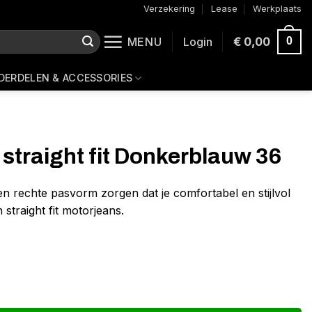
Verzekering
Lease
Werkplaats
MENU
Login
€
0,00
0
DERDELEN & ACCESSORIES
straight fit Donkerblauw 36
 rechte pasvorm zorgen dat je comfortabel en stijlvol
 straight fit motorjeans.
erblauw 36 aantal