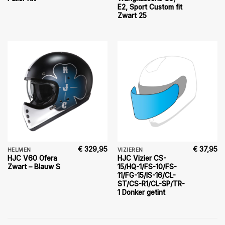
E2, Sport Custom fit
Zwart 25
€
329,95
€
37,95
HELMEN
VIZIEREN
HJC V60 Ofera
HJC Vizier CS-
Zwart – Blauw S
15/HQ-1/FS-10/FS-
11/FG-15/IS-16/CL-
ST/CS-R1/CL-SP/TR-
1 Donker getint