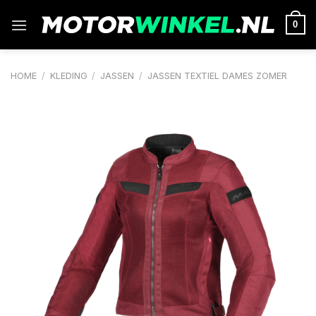
Ga
naar
0
inhoud
HOME
/
KLEDING
/
JASSEN
/
JASSEN TEXTIEL DAMES ZOMER