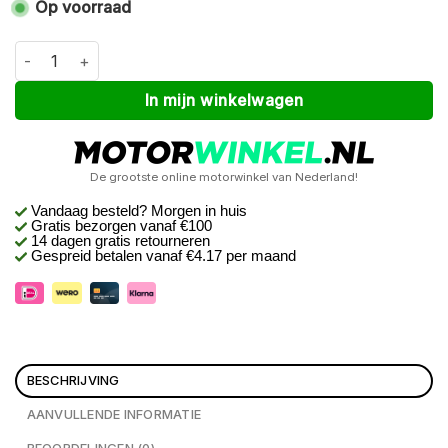
Op voorraad
Macna Velotura dames Donkerrood XXL aantal
Alternative:
In mijn winkelwagen
De grootste online motorwinkel van Nederland!
Vandaag besteld? Morgen in huis
Gratis bezorgen
vanaf €100
14 dagen gratis retourneren
Gespreid betalen vanaf €4.17 per maand
BESCHRIJVING
AANVULLENDE INFORMATIE