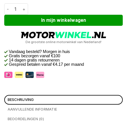
Macna Velotura dames Donkerrood XS aantal
Alternative:
In mijn winkelwagen
De grootste online motorwinkel van Nederland!
Vandaag besteld? Morgen in huis
Gratis bezorgen
vanaf €100
14 dagen gratis retourneren
Gespreid betalen vanaf €4.17 per maand
BESCHRIJVING
AANVULLENDE INFORMATIE
BEOORDELINGEN (0)