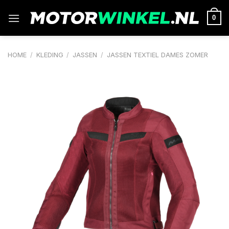
Ga
naar
0
inhoud
HOME
/
KLEDING
/
JASSEN
/
JASSEN TEXTIEL DAMES ZOMER