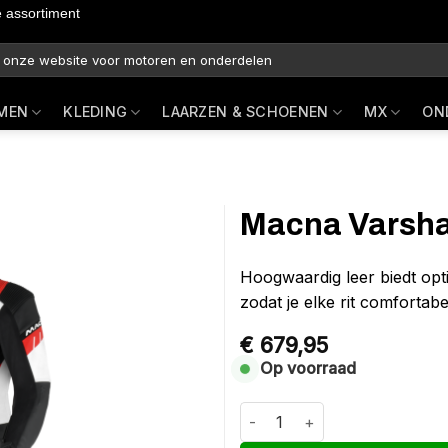
e assortiment
MEN
KLEDING
LAARZEN & SCHOENEN
MX
ON
Macna Varshal
Hoogwaardig leer biedt opti
zodat je elke rit comfortabel
€
679,95
Op voorraad
Macna Varshall 2 pc Zwart / Ro
Alternative: