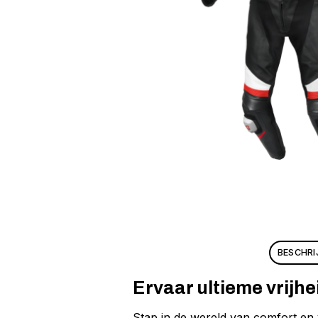
BESCHRI
Ervaar ultieme vrijh
Stap in de wereld van comfort en 