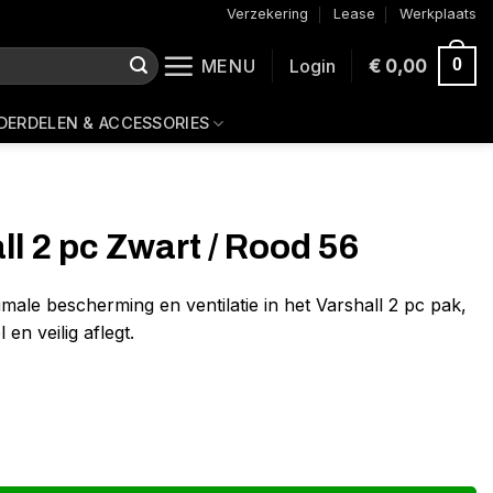
Verzekering
Lease
Werkplaats
MENU
Login
€
0,00
0
DERDELEN & ACCESSORIES
l 2 pc Zwart / Rood 56
male bescherming en ventilatie in het Varshall 2 pc pak,
 en veilig aflegt.
od 56 aantal