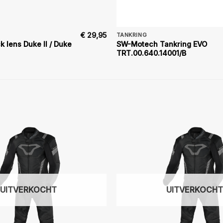
€
29,95
TANKRING
k lens Duke II / Duke
SW-Motech Tankring EVO
TRT.00.640.14001/B
UITVERKOCHT
UITVERKOCHT