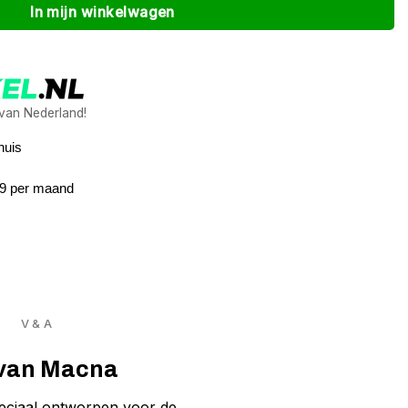
In mijn winkelwagen
 van Nederland!
huis
89 per maand
V & A
k van Macna
peciaal ontworpen voor de