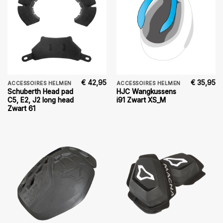
€
42,95
€
35,95
ACCESSOIRES HELMEN
ACCESSOIRES HELMEN
Schuberth Head pad
HJC Wangkussens
C5, E2, J2 long head
i91 Zwart XS_M
Zwart 61