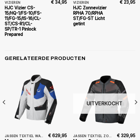
€
34,95
€
23,95
VIZIEREN
VIZIEREN
HJC Vizier CS-
HJC Zonnevizier
15/HQ-1/FS-10/FS-
RPHA 70/RPHA
11/FG-15/IS-16/CL-
ST/FG-ST Licht
ST/CS-R1/CL-
getint
SP/TR-1 Pinlock
Prepared
GERELATEERDE PRODUCTEN
UITVERKOCHT
€
629,95
€
329,95
JASSEN TEXTIEL WATERDICHT
JASSEN TEXTIEL ZOMER