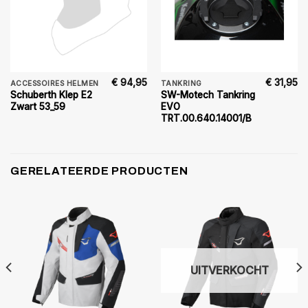
€
94,95
€
31,95
ACCESSOIRES HELMEN
TANKRING
Schuberth Klep E2
SW-Motech Tankring
Zwart 53_59
EVO
TRT.00.640.14001/B
GERELATEERDE PRODUCTEN
UITVERKOCHT