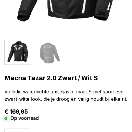
Macna Tazar 2.0 Zwart / Wit S
Volledig waterdichte textieljas in maat S met sportieve
zwart-witte look, die je droog en veilig houdt bij elke rit.
€
169,95
Op voorraad
Macna Tazar 2.0 Zwart / Wit S aantal
Alternative: