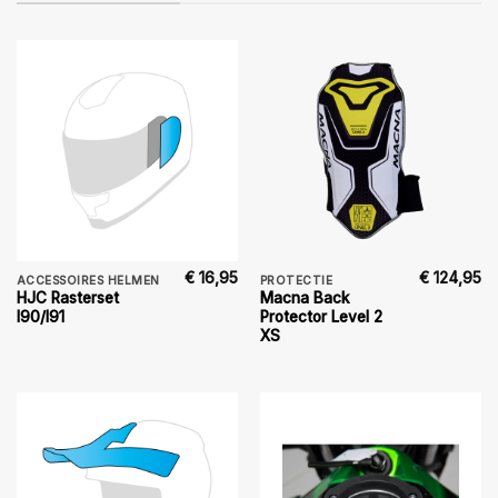
€
16,95
€
124,95
ACCESSOIRES HELMEN
PROTECTIE
HJC Rasterset
Macna Back
I90/I91
Protector Level 2
XS