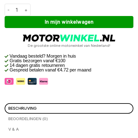
Macna Tazar 2.0 dames Zwart / Rood L aantal
Alternative:
In mijn winkelwagen
De grootste online motorwinkel van Nederland!
Vandaag besteld? Morgen in huis
Gratis bezorgen
vanaf €100
14 dagen gratis retourneren
Gespreid betalen vanaf €4.72 per maand
BESCHRIJVING
BEOORDELINGEN (0)
V & A