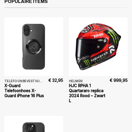
POPULAIRE ITEMS
€
32,95
€
999,95
TELEFOONBEVESTIGING
HELMEN
X-Guard
HJC RPHA 1
Telefoonhoes X-
Quartararo replica
Guard iPhone 16 Plus
2024 Rood – Zwart
L