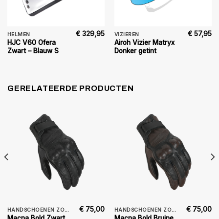
€
329,95
€
57,95
HELMEN
VIZIEREN
HJC V60 Ofera
Airoh Vizier Matryx
Zwart – Blauw S
Donker getint
GERELATEERDE PRODUCTEN
€
75,00
€
75,00
HANDSCHOENEN ZOMER
HANDSCHOENEN ZOMER
Macna Bold Zwart
Macna Bold Bruine