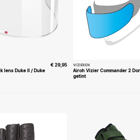
€
29,95
VIZIEREN
k lens Duke II / Duke
Airoh Vizier Commander 2 Do
getint