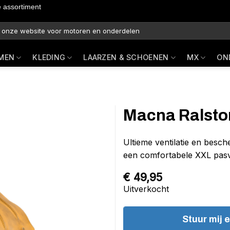
e assortiment
MEN
KLEDING
LAARZEN & SCHOENEN
MX
ON
Macna Ralsto
Ultieme ventilatie en besc
een comfortabele XXL pas
€
49,95
Uitverkocht
Stuur mij 