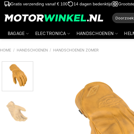
Ga
Gratis verzending vanaf € 100
14 dagen bedenktijd
Grootst
naar
Zoeken
inhoud
naar:
BAGAGE
ELECTRONICA
HANDSCHOENEN
HEL
HOME
/
HANDSCHOENEN
/
HANDSCHOENEN ZOMER