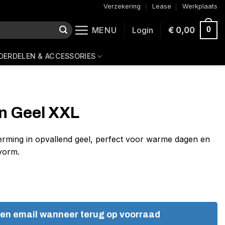
Verzekering
Lease
Werkplaats
MENU
Login
€
0,00
0
DERDELEN & ACCESSORIES
n Geel XXL
herming in opvallend geel, perfect voor warme dagen en
vorm.
een email wanneer terug op voorraad