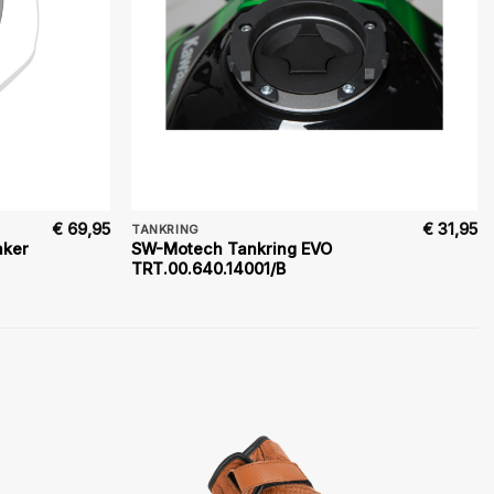
€
69,95
€
31,95
TANKRING
nker
SW-Motech Tankring EVO
TRT.00.640.14001/B