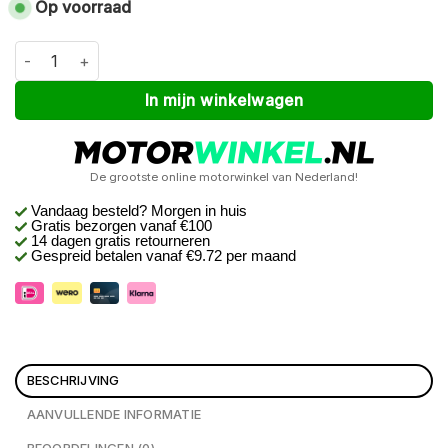
Op voorraad
Macna Rafino RTX 12V 3A kit Zwart XXL aantal
Alternative:
In mijn winkelwagen
De grootste online motorwinkel van Nederland!
Vandaag besteld? Morgen in huis
Gratis bezorgen
vanaf €100
14 dagen gratis retourneren
Gespreid betalen vanaf €9.72 per maand
BESCHRIJVING
AANVULLENDE INFORMATIE