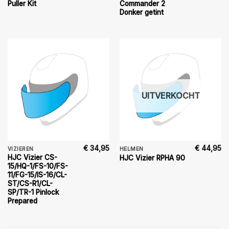
Puller Kit
Commander 2
Donker getint
UITVERKOCHT
€
34,95
€
44,95
VIZIEREN
HELMEN
HJC Vizier CS-
HJC Vizier RPHA 90
15/HQ-1/FS-10/FS-
11/FG-15/IS-16/CL-
ST/CS-R1/CL-
SP/TR-1 Pinlock
Prepared